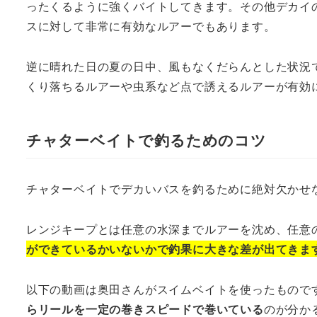
ったくるように強くバイトしてきます。その他デカイ
スに対して非常に有効なルアーでもあります。
逆に晴れた日の夏の日中、風もなくだらんとした状況
くり落ちるルアーや虫系など点で誘えるルアーが有効
チャターベイトで釣るためのコツ
チャターベイトでデカいバスを釣るために絶対欠かせ
レンジキープとは任意の水深までルアーを沈め、任意
ができているかいないかで釣果に大きな差が出てきま
以下の動画は奥田さんがスイムベイトを使ったもので
らリールを一定の巻きスピードで巻いている
のが分か