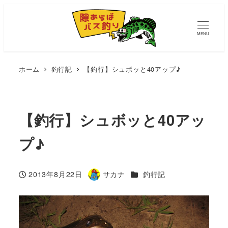
MENU
ホーム
釣行記
【釣行】シュボッと40アップ♪
【釣行】シュボッと40アッ
プ♪
カテゴリー
2013年8月22日
サカナ
釣行記
投稿日
著
者