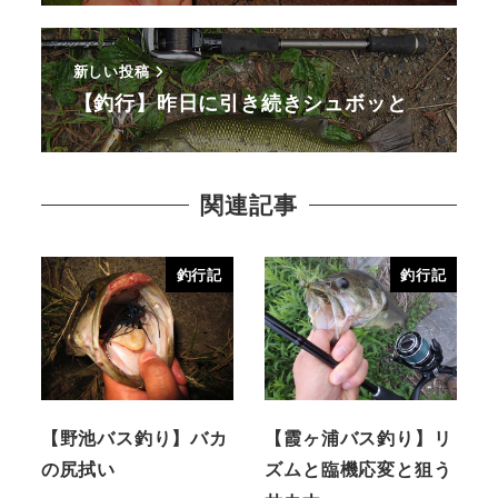
新しい投稿
【釣行】昨日に引き続きシュボッと
関連記事
釣行記
釣行記
【野池バス釣り】バカ
【霞ヶ浦バス釣り】リ
の尻拭い
ズムと臨機応変と狙う