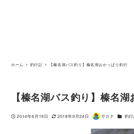
ホーム
釣行記
【榛名湖バス釣り】榛名湖おかっぱり釣行
【榛名湖バス釣り】榛名湖
カテゴ
2014年6月19日
2018年9月24日
サカナ
釣行
投稿日
更新日
著
者