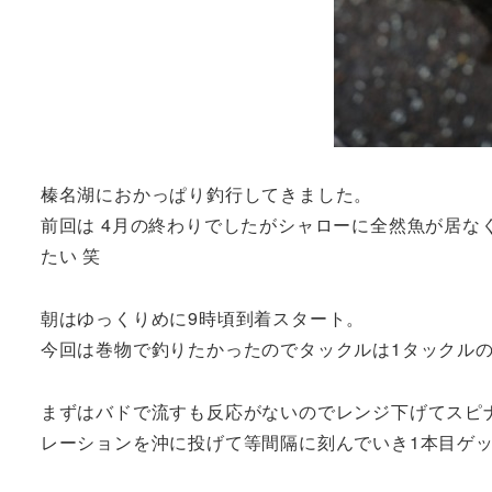
榛名湖におかっぱり釣行してきました。
前回は 4月の終わりでしたがシャローに全然魚が居な
たい 笑
朝はゆっくりめに9時頃到着スタート。
今回は巻物で釣りたかったのでタックルは1タックル
まずはバドで流すも反応がないのでレンジ下げてスピ
レーションを沖に投げて等間隔に刻んでいき1本目ゲ