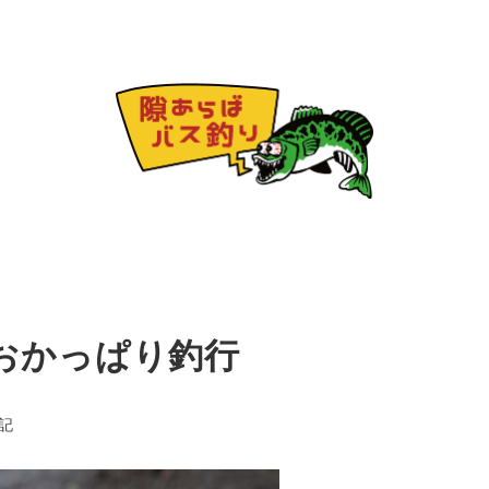
おかっぱり釣行
リー
記