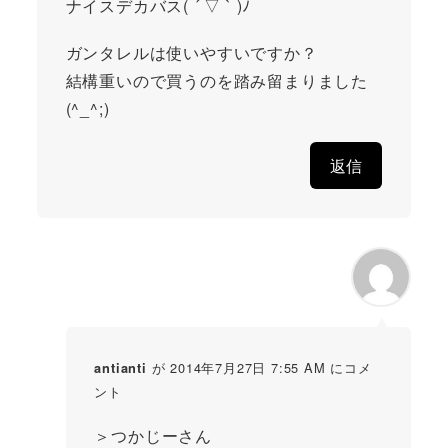
ナイスデカバス( ´ ▽ ` )ﾉ
ガンタレルは使いやすいですか？
結構重いので買うのを踏み留まりました
(^_^;)
返信
が 2014年7月27日 7:55 AM にコメ
antianti
ント
＞つかじーさん