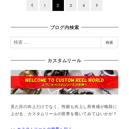
投
1
2
3
4
稿
の
ブログ内検索
ペ
検
検索
索
ー
カスタムリール
ジ
送
り
見た目の向上だけでなく、性能も向上し所有感が格段に
上がる、カスタムリールの世界を覗いてみてはいかが？
>>
カスタムリールの世界へ行く