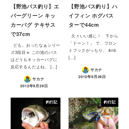
【野池バス釣り】エ
【野池バス釣り】ハ
バーグリーン キッ
イフィン ホグバス
カーバグ テキサス
ターで44cm
で37cm
久々いい感じ！ 下から
「ドーン！」 で、フロン
ども。おったなぁシリー
トフックがっちり。 &nb
ズ3段目ｗ この池のバス
[…]
はどうもキッカーバグに
反応するんだよね。 […]
サカナ
2012年9月28日
サカナ
2012年9月29日
釣行記
釣行記