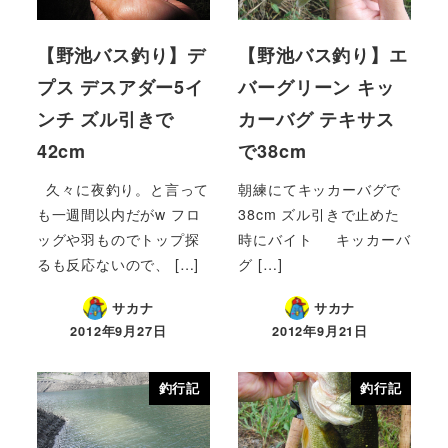
【野池バス釣り】デ
【野池バス釣り】エ
プス デスアダー5イ
バーグリーン キッ
ンチ ズル引きで
カーバグ テキサス
42cm
で38cm
久々に夜釣り。と言って
朝練にてキッカーバグで
も一週間以内だがw フロ
38cm ズル引きで止めた
ッグや羽ものでトップ探
時にバイト キッカーバ
るも反応ないので、 […]
グ […]
サカナ
サカナ
2012年9月27日
2012年9月21日
釣行記
釣行記