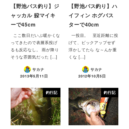
【野池バス釣り】ジ
【野池バス釣り】ハ
ャッカル 躱マイキ
イフィン ホグバス
ーで45cm
ターで40cm
ここ数日だいぶ暖かくな
一投目。 至近距離に投
ってきたので表層系投げ
げて、ピックアップせず
るも反応なし。 雨が降り
浮かしてたら な～んか重
そうな雰囲気だった […]
くな […]
サカナ
サカナ
2013年5月11日
2012年10月5日
釣行記
釣行記