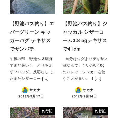
【野池バス釣り】エ
【野池バス釣り】ジ
バーグリーン キッ
ャッカル シザーコ
カーバグ テキサス
ーム3.8 5gテキサス
でサンパチ
で41cm
午後の部。野池へ 3時頃
自分はジグよりテキサス
でまだ暑いし とりあえ
派なんで、たいがい10g
ずフロッグ。反応なし ま
のバレットシンカーを使
たまたシザーコー […]
うことが多い。 1 […]
サカナ
サカナ
2012年9月17日
2012年9月14日
釣行記
釣行記